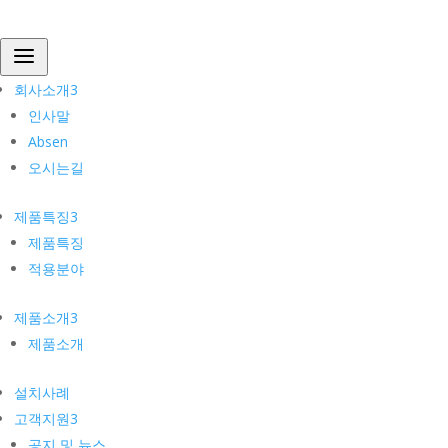
회사소개
a
인사말
Absen
회사소개
3
오시는길
인사말
제품특징
Absen
제품특징
오시는길
적용분야
제품소개
제품특징
3
제품소개
설치사례
제품특징
고객지원
적용분야
공지 및 뉴스
자주묻는질문
제품소개
3
견적문의
제품소개
설치사례
고객지원
3
명동 신세계백화점 조르지오
공지 및 뉴스