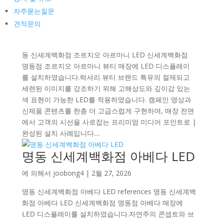
아르마니 LED
자주묻는질문
견적문의
에 의해서
joobong4
|
3월 3, 2026
명동 신세계백화점 조르지오 아르마니 LED references 명
동 신세계백화점 조르지오 아르마니 LED 신세계백화점
명동점 조르지오 아르마니 뷰티 매장에 LED 디스플레이
를 설치하였습니다.럭셔리 뷰티 브랜드 특유의 절제되고
세련된 이미지를 강조하기 위해 고해상도와 깊이감 있는
색 표현이 가능한 LED를 적용하였습니다. 캠페인 영상과
신제품 콘텐츠를 한층 더 고급스럽게 구현하며, 매장 전면
에서 고객의 시선을 사로잡는 프리미엄 미디어 포인트로 |
완성된 설치 사례입니다....
명동 신세계백화점 아베다 LED
에 의해서
joobong4
|
2월 27, 2026
명동 신세계백화점 아베다 LED references 명동 신세계백
화점 아베다 LED 신세계백화점 명동점 아베다 매장에
LED 디스플레이를 설치하였습니다.자연주의 콘셉트와 브