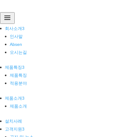
회사소개
a
인사말
Absen
회사소개
3
오시는길
인사말
제품특징
Absen
제품특징
오시는길
적용분야
제품소개
제품특징
3
제품소개
제품특징
설치사례
적용분야
고객지원
공지 및 뉴스
제품소개
3
자주묻는질문
제품소개
견적문의
설치사례
고객지원
3