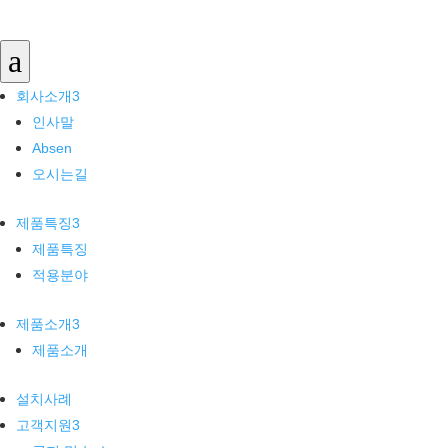
회사소개
a
인사말
회사소개
3
Absen
인사말
오시는길
Absen
제품특징
오시는길
제품특징
제품특징
3
적용분야
제품특징
제품소개
적용분야
제품소개
제품소개
3
설치사례
제품소개
고객지원
설치사례
공지 및 뉴스
고객지원
3
자주묻는질문