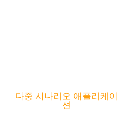
유리 외관 접착제 설치
독립형
교수형
다중 시나리오 애플리케이
션