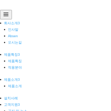
회사소개
a
인사말
Absen
회사소개
3
오시는길
인사말
제품특징
Absen
제품특징
오시는길
적용분야
제품소개
제품특징
3
제품소개
제품특징
설치사례
적용분야
고객지원
공지 및 뉴스
제품소개
3
자주묻는질문
제품소개
견적문의
설치사례
고객지원
3