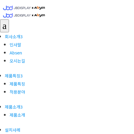
회사소개
a
인사말
Absen
회사소개
3
오시는길
인사말
제품특징
Absen
오시는길
제품특징
적용분야
제품특징
3
제품소개
제품특징
적용분야
제품소개
설치사례
제품소개
3
고객지원
제품소개
공지 및 뉴스
설치사례
자주묻는질문