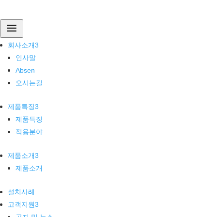
회사소개
a
인사말
회사소개
3
Absen
인사말
오시는길
Absen
제품특징
오시는길
제품특징
제품특징
3
적용분야
제품특징
제품소개
적용분야
제품소개
제품소개
3
설치사례
제품소개
고객지원
설치사례
공지 및 뉴스
고객지원
3
자주묻는질문